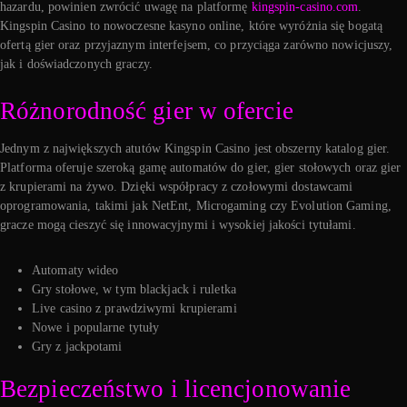
hazardu, powinien zwrócić uwagę na platformę
kingspin-casino.com
.
Kingspin Casino to nowoczesne kasyno online, które wyróżnia się bogatą
ofertą gier oraz przyjaznym interfejsem, co przyciąga zarówno nowicjuszy,
jak i doświadczonych graczy.
Różnorodność gier w ofercie
Jednym z największych atutów Kingspin Casino jest obszerny katalog gier.
Platforma oferuje szeroką gamę automatów do gier, gier stołowych oraz gier
z krupierami na żywo. Dzięki współpracy z czołowymi dostawcami
oprogramowania, takimi jak NetEnt, Microgaming czy Evolution Gaming,
gracze mogą cieszyć się innowacyjnymi i wysokiej jakości tytułami.
Automaty wideo
Gry stołowe, w tym blackjack i ruletka
Live casino z prawdziwymi krupierami
Nowe i popularne tytuły
Gry z jackpotami
Bezpieczeństwo i licencjonowanie