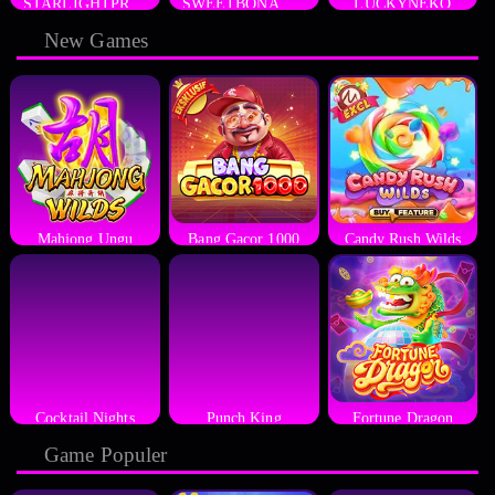
STARLIGHTPRINCESS
SWEETBONANZA
LUCKYNEKO
New Games
Mahjong Ungu
Bang Gacor 1000
Candy Rush Wilds
Cocktail Nights
Punch King
Fortune Dragon
Game Populer