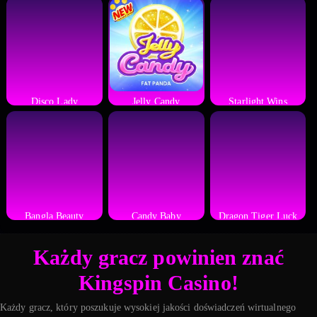
Disco Lady
Jelly Candy
Starlight Wins
Bangla Beauty
Candy Baby
Dragon Tiger Luck
Każdy gracz powinien znać
Kingspin Casino!
Każdy gracz, który poszukuje wysokiej jakości doświadczeń wirtualnego