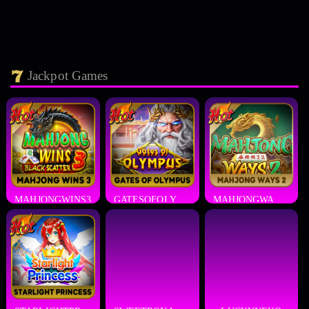
Jackpot Games
MAHJONGWINS3
GATESOFOLYMPUS
MAHJONGWAYS 2