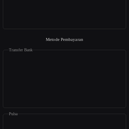
Metode Pembayaran
Transfer Bank
Pulsa