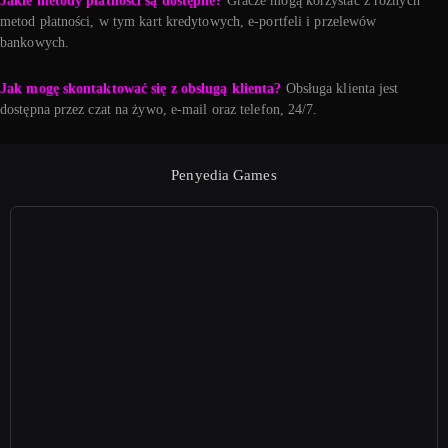
Jakie metody płatności są dostępne?
Gracze mogą korzystać z różnych
metod płatności, w tym kart kredytowych, e-portfeli i przelewów
bankowych.
Jak mogę skontaktować się z obsługą klienta?
Obsługa klienta jest
dostępna przez czat na żywo, e-mail oraz telefon, 24/7.
Penyedia Games