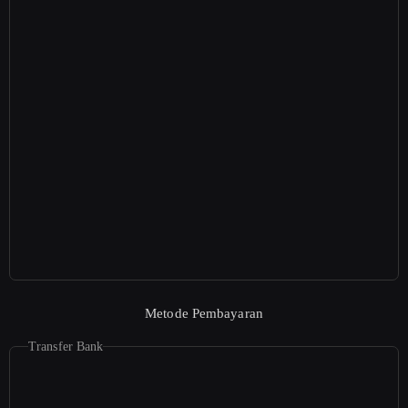
Metode Pembayaran
Transfer Bank