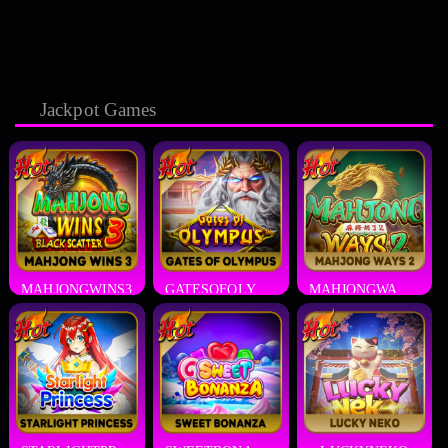
Jackpot Games
MAHJONGWINS3
GATESOFOLYMPUS
MAHJONGWAYS 2