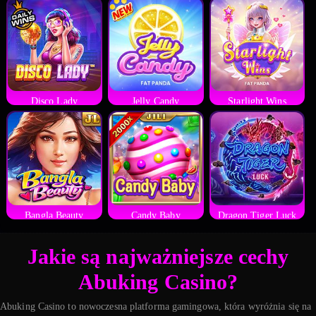
Disco Lady
Jelly Candy
Starlight Wins
Bangla Beauty
Candy Baby
Dragon Tiger Luck
Jakie są najważniejsze cechy
Abuking Casino?
Abuking Casino to nowoczesna platforma gamingowa, która wyróżnia się na