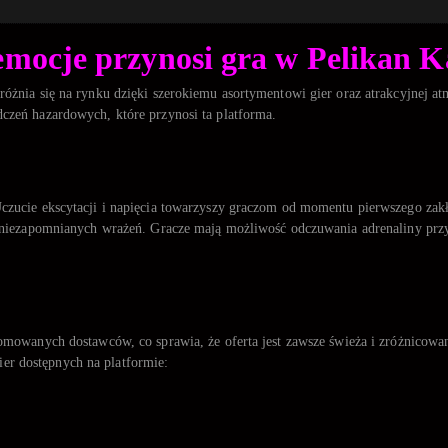
emocje przynosi gra w Pelikan 
óżnia się na rynku dzięki szerokiemu asortymentowi gier oraz atrakcyjnej at
czeń hazardowych, które przynosi ta platforma.
ucie ekscytacji i napięcia towarzyszy graczom od momentu pierwszego zakładu
 niezapomnianych wrażeń. Gracze mają możliwość odczuwania adrenaliny przy
omowanych dostawców, co sprawia, że oferta jest zawsze świeża i zróżnicowan
gier dostępnych na platformie: