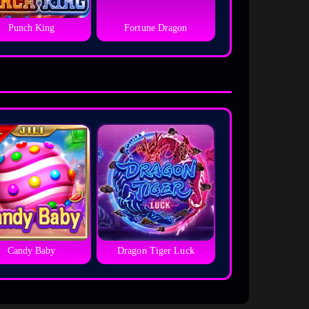
Punch King
Fortune Dragon
Candy Baby
Dragon Tiger Luck