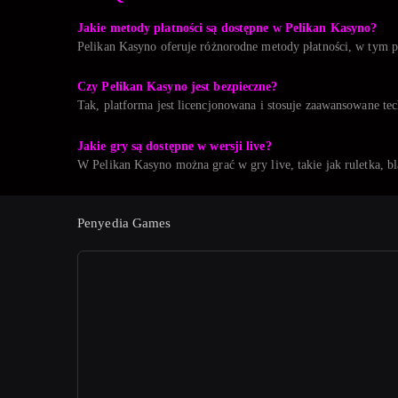
Jakie metody płatności są dostępne w Pelikan Kasyno?
Pelikan Kasyno oferuje różnorodne metody płatności, w tym p
Czy Pelikan Kasyno jest bezpieczne?
Tak, platforma jest licencjonowana i stosuje zaawansowane te
Jakie gry są dostępne w wersji live?
W Pelikan Kasyno można grać w gry live, takie jak ruletka, b
Penyedia Games