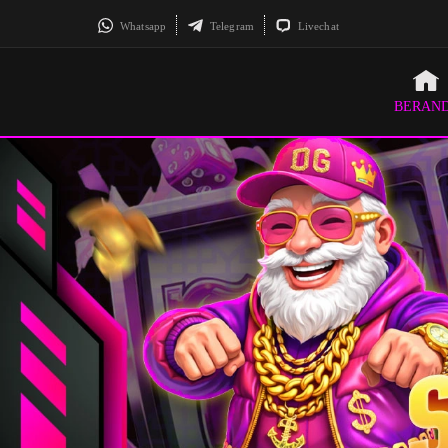
Whatsapp
Telegram
Livechat
BERAN