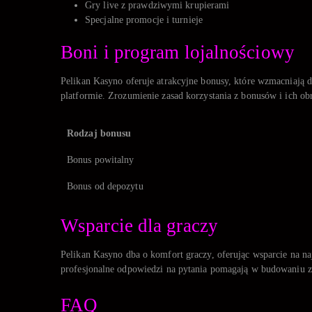
Gry live z prawdziwymi krupierami
Specjalne promocje i turnieje
Boni i program lojalnościowy
Pelikan Kasyno oferuje atrakcyjne bonusy, które wzmacniają d
platformie. Zrozumienie zasad korzystania z bonusów i ich obr
Rodzaj bonusu
Bonus powitalny
Bonus od depozytu
Wsparcie dla graczy
Pelikan Kasyno dba o komfort graczy, oferując wsparcie na na
profesjonalne odpowiedzi na pytania pomagają w budowaniu z
FAQ