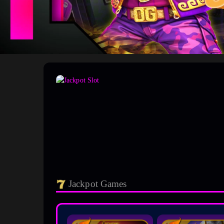
Jackpot Games