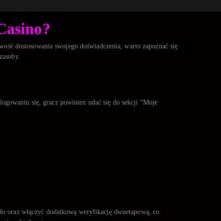
Casino?
iwość dostosowania swojego doświadczenia, warto zapoznać się
 zasoby.
alogowaniu się, gracz powinien udać się do sekcji “Moje
ło oraz włączyć dodatkową weryfikację dwuetapową, co