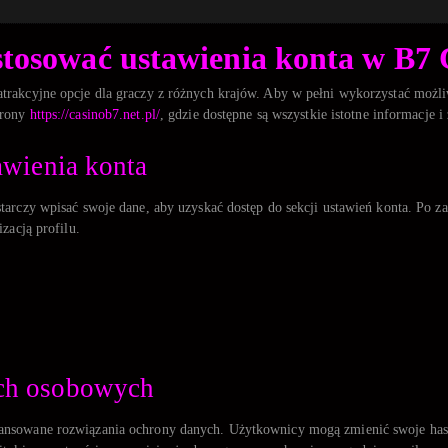
stosować ustawienia konta w B7 
atrakcyjne opcje dla graczy z różnych krajów. Aby w pełni wykorzystać możl
trony
https://casinob7.net.pl/
, gdzie dostępne są wszystkie istotne informacje i
awienia konta
tarczy wpisać swoje dane, aby uzyskać dostęp do sekcji ustawień konta. Po z
zacją profilu.
ych osobowych
wansowane rozwiązania ochrony danych. Użytkownicy mogą zmienić swoje has