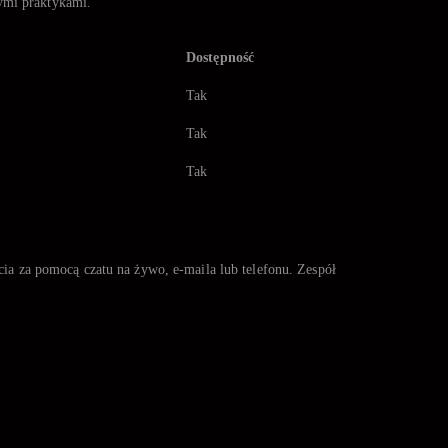
zymi praktykami.
Dostępność
Tak
Tak
Tak
ia za pomocą czatu na żywo, e-maila lub telefonu. Zespół