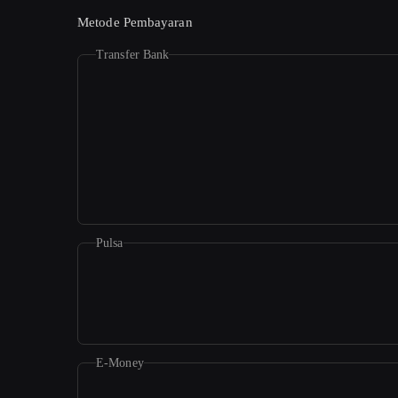
Metode Pembayaran
Transfer Bank
Pulsa
E-Money