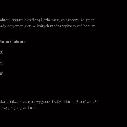
rotu bonusu określoną liczbę razy, co oznacza, że gracz
sady dotyczące gier, w których można wykorzystać bonusy.
arunki obrotu
30
35
40
yka, a także szansę na wygrane. Dzięki nim można również
 przygodę z grami online.