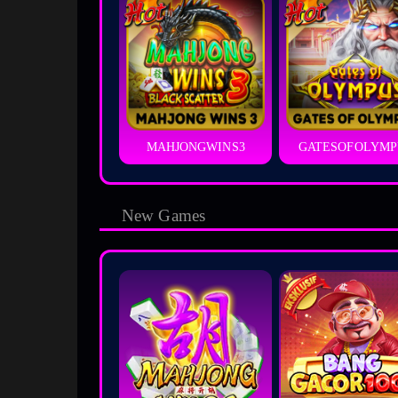
MAHJONGWINS3
GATESOFOLYMP
New Games