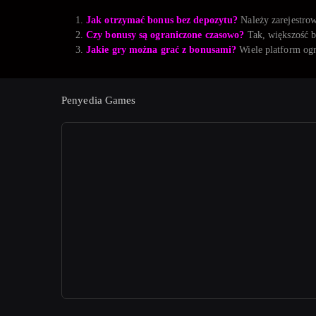
Jak otrzymać bonus bez depozytu?
Należy zarejestrow
Czy bonusy są ograniczone czasowo?
Tak, większość bo
Jakie gry można grać z bonusami?
Wiele platform ogr
Penyedia Games