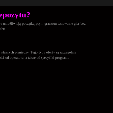
depozytu?
je umożliwiają początkującym graczom testowanie gier bez
fert.
łasnych pieniędzy. Tego typu oferty są szczególnie
ci od operatora, a także od specyfiki programu