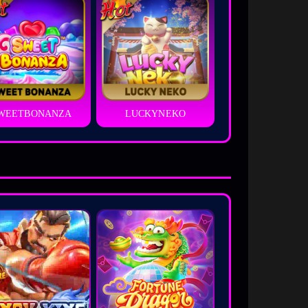
WEETBONANZA
LUCKYNEKO