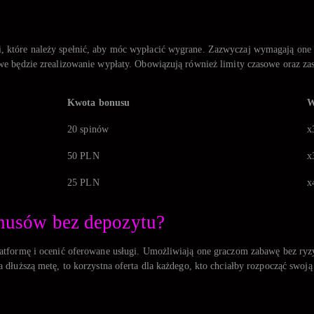
 które należy spełnić, aby móc wypłacić wygrane. Zazwyczaj wymagają one ob
iwe będzie zrealizowanie wypłaty. Obowiązują również limity czasowe oraz za
Kwota bonusu
W
20 spinów
x
50 PLN
x
25 PLN
x
onusów bez depozytu?
latformę i ocenić oferowane usługi. Umożliwiają one graczom zabawę bez ryz
 dłuższą metę, to korzystna oferta dla każdego, kto chciałby rozpocząć swoją