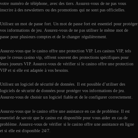
votre numéro de téléphone, avec des tiers. Assurez-vous de ne pas vous
inscrire à des newsletters ou des promotions qui ne sont pas officielles.
Utilisez un mot de passe fort. Un mot de passe fort est essentiel pour protéger
vos informations de jeu. Assurez-vous de ne pas utiliser le même mot de
passe pour plusieurs comptes et de le changer régulièrement.
Assurez-vous que le casino offre une protection VIP. Les casinos VIP, tels
que le cresus casino vip, offrent souvent des protections spécifiques pour
leurs joueurs VIP. Assurez-vous de vérifier si le casino offre une protection
VIP et si elle est adaptée à vos besoins.
Utilisez un logiciel de sécurité de données. Il est possible d’utiliser des
logiciels de sécurité de données pour protéger vos informations de jeu.
Assurez-vous de choisir un logiciel fiable et de le configurer correctement.
Assurez-vous que le casino offre une assistance en cas de problème. Il est
essentiel de savoir que le casino est disponible pour vous aider en cas de
problème. Assurez-vous de vérifier si le casino offre une assistance en ligne
et si elle est disponible 24/7.