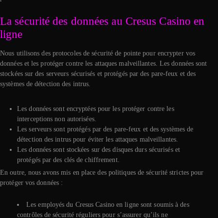
La sécurité des données au Cresus Casino en
ligne
Nous utilisons des protocoles de sécurité de pointe pour encrypter vos
données et les protéger contre les attaques malveillantes. Les données sont
stockées sur des serveurs sécurisés et protégés par des pare-feux et des
systèmes de détection des intrus.
Les données sont encryptées pour les protéger contre les
interceptions non autorisées.
Les serveurs sont protégés par des pare-feux et des systèmes de
détection des intrus pour éviter les attaques malveillantes.
Les données sont stockées sur des disques durs sécurisés et
protégés par des clés de chiffrement.
En outre, nous avons mis en place des politiques de sécurité strictes pour
protéger vos données :
Les employés du Cresus Casino en ligne sont soumis à des
contrôles de sécurité réguliers pour s’assurer qu’ils ne