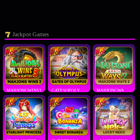
Jackpot Games
MAHJONGWINS3
GATESOFOLYMPUS
MAHJONGWAYS 2