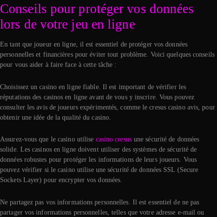
Conseils pour protéger vos données
lors de votre jeu en ligne
En tant que joueur en ligne, il est essentiel de protéger vos données
personnelles et financières pour éviter tout problème. Voici quelques conseils
pour vous aider à faire face à cette tâche :
Choisissez un casino en ligne fiable. Il est important de vérifier les
réputations des casinos en ligne avant de vous y inscrire. Vous pouvez
consulter les avis de joueurs expérimentés, comme le cresus casino avis, pour
obtenir une idée de la qualité du casino.
Assurez-vous que le casino utilise
casino cresus
une sécurité de données
solide. Les casinos en ligne doivent utiliser des systèmes de sécurité de
données robustes pour protéger les informations de leurs joueurs. Vous
pouvez vérifier si le casino utilise une sécurité de données SSL (Secure
Sockets Layer) pour encrypter vos données.
Ne partagez pas vos informations personnelles. Il est essentiel de ne pas
partager vos informations personnelles, telles que votre adresse e-mail ou