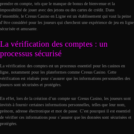
prendre en compte, tels que le manque de bonus de bienvenue et la
impossibilité de jouer avec des jetons ou des cartes de crédit. Dans
l’ensemble, le Cresus Casino en Ligne est un établissement qui vaut la peine
d’être considéré pour les joueurs qui cherchent une expérience de jeu en ligne
sécurisée et amusante.
La vérification des comptes : un
processus sécurisé
La vérification des comptes est un processus essentiel pour les casinos en
ligne, notamment pour les plateformes comme Cresus Casino. Cette
vérification est réalisée pour s’assurer que les informations personnelles des
joueurs sont sécurisées et protégées.
En effet, lors de la création d’un compte sur Cresus Casino, les joueurs sont
invités à fournir certaines informations personnelles, telles que leur nom,
prénom, adresse électronique et mot de passe. C’est pourquoi il est essentiel
de vérifier ces informations pour s’assurer que les données sont sécurisées et
protégées.