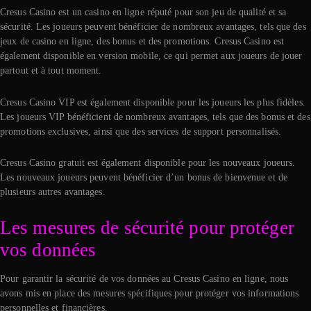
Cresus Casino est un casino en ligne réputé pour son jeu de qualité et sa
sécurité. Les joueurs peuvent bénéficier de nombreux avantages, tels que des
jeux de casino en ligne, des bonus et des promotions. Cresus Casino est
également disponible en version mobile, ce qui permet aux joueurs de jouer
partout et à tout moment.
Cresus Casino VIP est également disponible pour les joueurs les plus fidèles.
Les joueurs VIP bénéficient de nombreux avantages, tels que des bonus et des
promotions exclusives, ainsi que des services de support personnalisés.
Cresus Casino gratuit est également disponible pour les nouveaux joueurs.
Les nouveaux joueurs peuvent bénéficier d’un bonus de bienvenue et de
plusieurs autres avantages.
Les mesures de sécurité pour protéger
vos données
Pour garantir la sécurité de vos données au Cresus Casino en ligne, nous
avons mis en place des mesures spécifiques pour protéger vos informations
personnelles et financières.