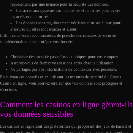
représentent pas une menace pour la sécurité des données.
Les accès aux systèmes sont contrôlés et autorisés pour éviter
les accès non autorisés.
Les données sont régulièrement vérifiées et mises à jour pour
s’assurer qu’elles sont exactes et à jour.
Enfin, nous vous recommandons de prendre des mesures de sécurité
supplémentaires pour protéger vos données :
Choisissez des mots de passe forts et uniques pour vos comptes.
Assurez-vous de fermer vos sessions après chaque utilisation.
Ne partagez pas vos informations de connexion avec personne.
En suivant ces conseils et en utilisant les mesures de sécurité du Cresus
Casino en ligne, vous pouvez être sûr que vos données sont protégées et
sécurisées.
Comment les casinos en ligne gèrent-ils
vos données sensibles
Les casinos en ligne sont des plateformes qui proposent des jeux de hasard et
des paris en ligne. Pour vous offrir ces services, ils collectent et traitent des