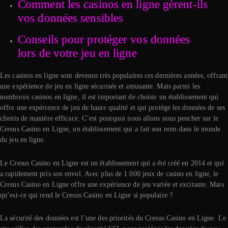
Comment les casinos en ligne gèrent-ils
vos données sensibles
Conseils pour protéger vos données
lors de votre jeu en ligne
Les casinos en ligne sont devenus très populaires ces dernières années, offrant
une expérience de jeu en ligne sécurisée et amusante. Mais parmi les
nombreux casinos en ligne, il est important de choisir un établissement qui
offre une expérience de jeu de haute qualité et qui protège les données de ses
clients de manière efficace. C’est pourquoi nous allons nous pencher sur le
Cresus Casino en Ligne, un établissement qui a fait son nom dans le monde
du jeu en ligne.
Le Cresus Casino en Ligne est un établissement qui a été créé en 2014 et qui
a rapidement pris son envol. Avec plus de 1 000 jeux de casino en ligne, le
Cresus Casino en Ligne offre une expérience de jeu variée et excitante. Mais
qu’est-ce qui rend le Cresus Casino en Ligne si populaire ?
La sécurité des données est l’une des priorités du Cresus Casino en Ligne. Le