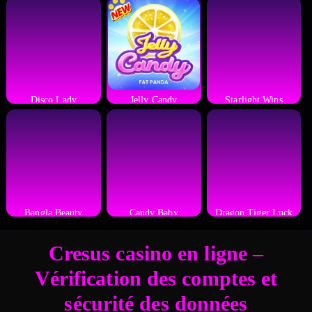
Disco Lady
Jelly Candy
Starlight Wins
Bangla Beauty
Candy Baby
Dragon Tiger Luck
Cresus casino en ligne –
Vérification des comptes et
sécurité des données