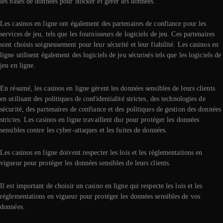
les bases de données pour stocker et gérer les données.
Les casinos en ligne ont également des partenaires de confiance pour les
services de jeu, tels que les fournisseurs de logiciels de jeu. Ces partenaires
sont choisis soigneusement pour leur sécurité et leur fiabilité. Les casinos en
ligne utilisent également des logiciels de jeu sécurisés tels que les logiciels de
jeu en ligne.
En résumé, les casinos en ligne gèrent les données sensibles de leurs clients
en utilisant des politiques de confidentialité strictes, des technologies de
sécurité, des partenaires de confiance et des politiques de gestion des données
strictes. Les casinos en ligne travaillent dur pour protéger les données
sensibles contre les cyber-attaques et les fuites de données.
Les casinos en ligne doivent respecter les lois et les réglementations en
vigueur pour protéger les données sensibles de leurs clients.
Il est important de choisir un casino en ligne qui respecte les lois et les
réglementations en vigueur pour protéger les données sensibles de vos
données.