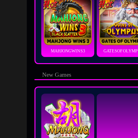
MAHJONGWINS3
GATESOFOLYMP
New Games