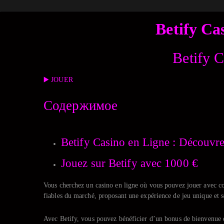
Betify Cas
Betify C
▶️ JOUER
Содержимое
Betify Casino en Ligne : Découvre
Jouez sur Betify avec 1000 €
Vous cherchez un casino en ligne où vous pouvez jouer avec conf
fiables du marché, proposant une expérience de jeu unique et s
Avec Betify, vous pouvez bénéficier d’un bonus de bienvenue 