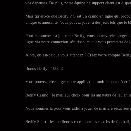
vos dépenses. De plus, notre équipe de support client est disp
Mais qu’est-ce que Betify ? C’est un casino en ligne qui propo
unique et amusante. Vous pouvez jouer à des jeux tels que le blac
Pour commencer à jouer sur Betify, vous pouvez télécharger not
ligne via notre connexion sécurisée, ce qui vous permettra de 
Alors, qu’est-ce que vous attendez ? Créez votre compte Betif
Bonus Betify : 1000 €
Vous pouvez télécharger notre application mobile ou accéder à
Betify Casino : le meilleur choix pour les amateurs de jeu en l
Nous sommes là pour vous aider à jouer de manière sécurisée et
Betify Sport : les meilleures cotes pour les matchs de football, 