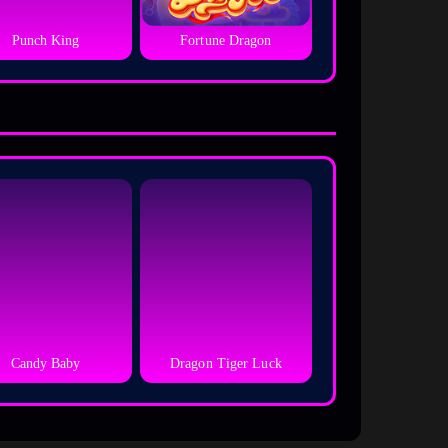
Punch King
Fortune Dragon
Candy Baby
Dragon Tiger Luck