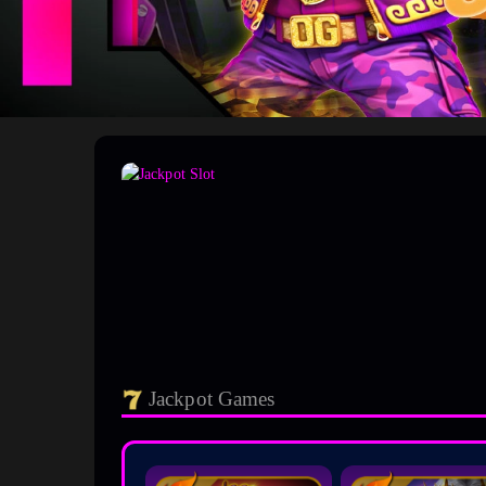
Jackpot Games