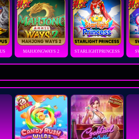
US
MAHJONGWAYS 2
STARLIGHTPRINCESS
S