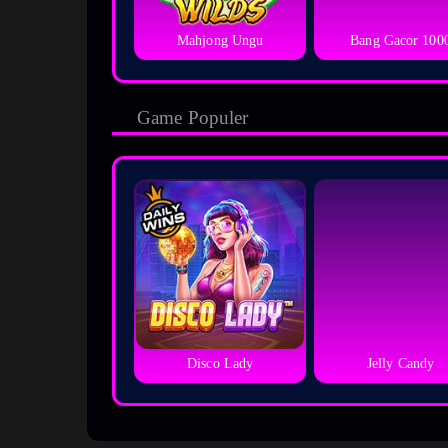
Mahjong Ungu
Bang Gacor 100
Game Populer
Disco Lady
Jelly Candy