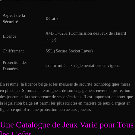
Aspect de la
Détails
Sécurité
A+B 178251 (Commission des Jeux de Hasard
Licence
belge)
Chiffrement
SSL (Secure Socket Layer)
Protection des
Conformité aux réglementations en vigueur
Données
En résumé, la licence belge et les mesures de sécurité technologiques mises
en place par Spinmama témoignent de son engagement envers la protection
des joueurs et la transparence de ses opérations. Il est important de noter que
la législation belge est parmi les plus strictes en matière de jeux d'argent en
ligne, ce qui offre une protection accrue aux joueurs.
Une Catalogue de Jeux Varié pour Tous
les Goûts