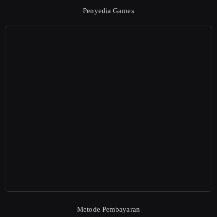
Penyedia Games
Metode Pembayaran