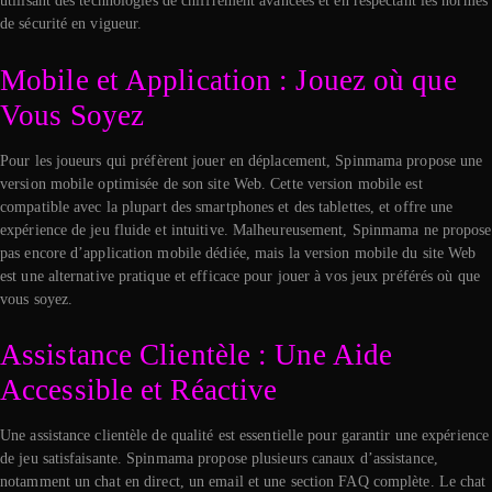
utilisant des technologies de chiffrement avancées et en respectant les normes
de sécurité en vigueur.
Mobile et Application : Jouez où que
Vous Soyez
Pour les joueurs qui préfèrent jouer en déplacement, Spinmama propose une
version mobile optimisée de son site Web. Cette version mobile est
compatible avec la plupart des smartphones et des tablettes, et offre une
expérience de jeu fluide et intuitive. Malheureusement, Spinmama ne propose
pas encore d’application mobile dédiée, mais la version mobile du site Web
est une alternative pratique et efficace pour jouer à vos jeux préférés où que
vous soyez.
Assistance Clientèle : Une Aide
Accessible et Réactive
Une assistance clientèle de qualité est essentielle pour garantir une expérience
de jeu satisfaisante. Spinmama propose plusieurs canaux d’assistance,
notamment un chat en direct, un email et une section FAQ complète. Le chat