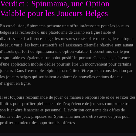
Verdict : Spinmama, une Option
Valable pour les Joueurs Belges
En conclusion, Spinmama présente une offre intéressante pour les joueurs
belges à la recherche d’une plateforme de casino en ligne fiable et
divertissante. La licence belge, les mesures de sécurité robustes, le catalogue
de jeux varié, les bonus attractifs et l’assistance clientèle réactive sont autant
d’atouts qui font de Spinmama une option valable. L'accent mis sur le jeu
responsable est également un point positif important. Cependant, l'absence
d'une application mobile dédiée pourrait être un inconvénient pour certains
joueurs. Dans l’ensemble, Spinmama mérite d’être pris en considération par
les joueurs belges qui souhaitent explorer de nouvelles options de jeux
d’argent en ligne.
Il est toujours recommandé de jouer de manière responsable et de se fixer des
limites pour profiter pleinement de l’expérience de jeu sans compromettre
son bien-être financier et personnel. L'évolution constante des offres de
bonus et des jeux proposés sur Spinmama mérite d'être suivie de près pour
profiter au mieux des opportunités offertes.