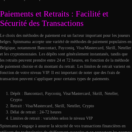
Paiements et Retraits : Facilité et
Sécurité des Transactions
Le choix des méthodes de paiement est un facteur important pour les joueurs
belges. Spinmama accepte une variété de méthodes de paiement populaires en
Belgique, notamment Bancontact, Payconiq, Visa/Mastercard, Skrill, Neteller
et les cryptomonnaies. Les dépôts sont généralement instantanés, tandis que
les retraits peuvent prendre entre 24 et 72 heures, en fonction de la méthode
de paiement choisie et du montant du retrait. Les limites de retrait varient en
fonction de votre niveau VIP. Il est important de noter que des frais de
transaction peuvent s’appliquer pour certains types de paiements.
Dépôt : Bancontact, Payconiq, Visa/Mastercard, Skrill, Neteller,
Crypto
Retrait : Visa/Mastercard, Skrill, Neteller, Crypto
Délai de retrait : 24-72 heures
Limites de retrait : variables selon le niveau VIP
Spinmama s’engage à assurer la sécurité de vos transactions financières en